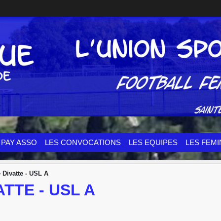
PAY ASSO
LES CONVOCATIONS
LES EQUIPES
LES FEMI
 Divatte - USL A
ATTE - USL A