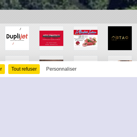
r
Tout refuser
Personnaliser
arte cookies
Gestion des cookies
s légales
Signaler un contenu inapproprié