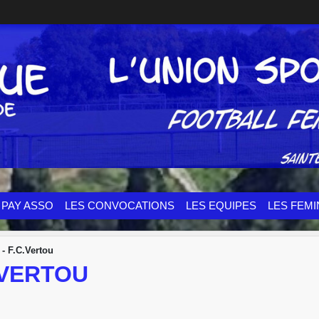
PAY ASSO
LES CONVOCATIONS
LES EQUIPES
LES FEMI
 - F.C.Vertou
C.VERTOU