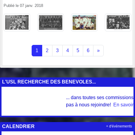
Publié le
07 janv. 2018
1
2
3
4
5
6
»
L'USL RECHERCHE DES BENEVOLES...
... dans toutes ses commissions et 
pas à nous rejoindre!
En savoir pl
CALENDRIER
+ d'évènements