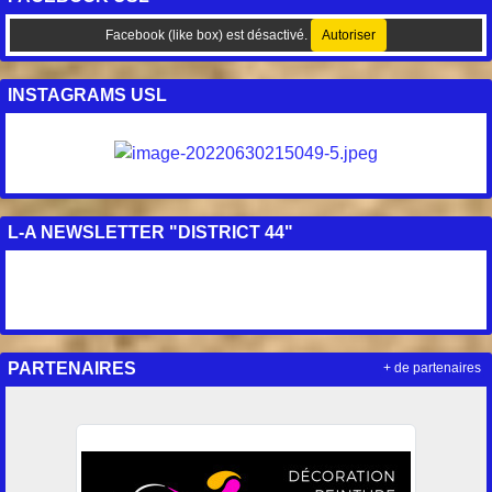
Facebook (like box) est désactivé.
Autoriser
INSTAGRAMS USL
L-A NEWSLETTER "DISTRICT 44"
PARTENAIRES
+ de partenaires