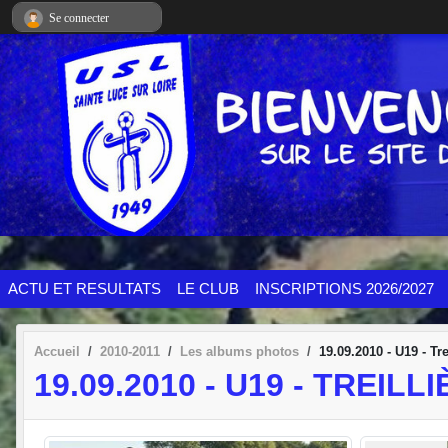
Panneau de gestion des cookies
Se connecter
ACTU ET RESULTATS
LE CLUB
INSCRIPTIONS 2026/2027
Accueil
2010-2011
Les albums photos
19.09.2010 - U19 - Tre
19.09.2010 - U19 - TREILLI