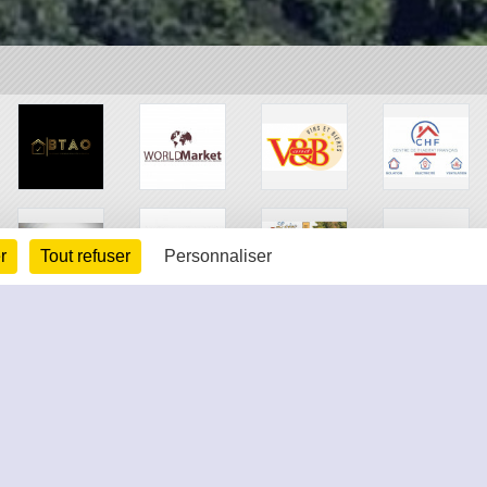
r
Tout refuser
Personnaliser
arte cookies
Gestion des cookies
s légales
Signaler un contenu inapproprié