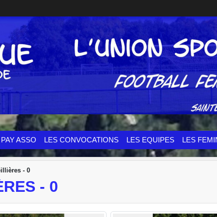
PAY ASSO
LES CONVOCATIONS
LES EQUIPES
LES FEMI
illières - 0
ÈRES - 0