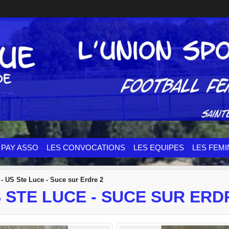
PAY ASSO
LES CONVOCATIONS
LES EQUIPES
LES FEMI
 - US Ste Luce - Suce sur Erdre 2
US STE LUCE - SUCE SUR ERD