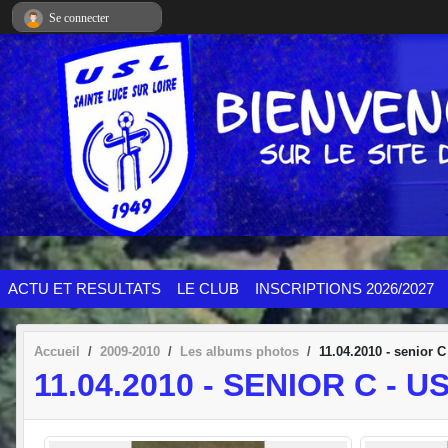
Panneau de gestion des cookies
Se connecter
ACTU ET RESULTATS
LE CLUB
INSCRIPTIONS 2026/2027
Accueil
2009-2010
Les albums photos
11.04.2010 - senior C
11.04.2010 - SENIOR C - 