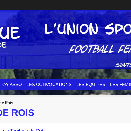
PAY ASSO
LES CONVOCATIONS
LES EQUIPES
LES FEMI
de Rois
E ROIS
e la la Tombola du Cub