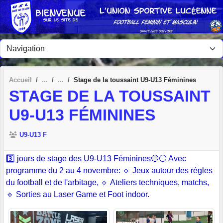
Panneau de gestion des cookies
Accueil
Stage de la toussaint U9-U13 Féminines
STAGE DE LA TOUSSAINT
U9-U13 FÉMININES
U9-U13 F
3️⃣ jours de stage des U9-U13 Féminines🔵⚪️ Avec
programme du 2 au 4 novembre: 🔹 Jeux autour des régles
du football et de l'arbitage, 🔹 Ateliers techniques, matchs,
🔹 Sorties au Laser Game et Foot indoor.