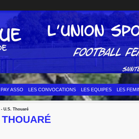
PAY ASSO
LES CONVOCATIONS
LES EQUIPES
LES FEMI
 - U.S. Thouaré
S. THOUARÉ