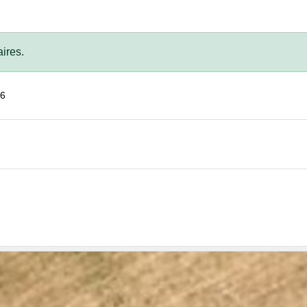
ires.
16