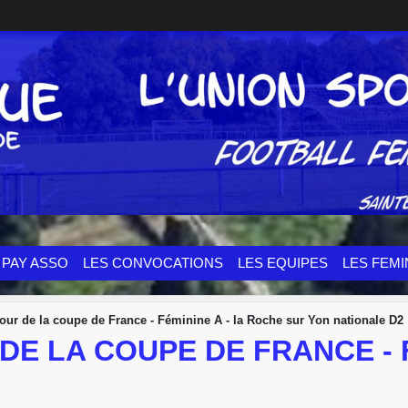
PAY ASSO
LES CONVOCATIONS
LES EQUIPES
LES FEMI
tour de la coupe de France - Féminine A - la Roche sur Yon nationale D2
R DE LA COUPE DE FRANCE -