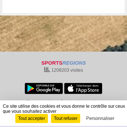
SPORTS
REGIONS
1208203
visites
Charte cookies
Gestion des cookies
Ce site utilise des cookies et vous donne le contrôle sur ceux
Informations légales
Signaler un contenu inapproprié
que vous souhaitez activer
Tout accepter
Tout refuser
Personnaliser
Envie de participer ?
Connexion