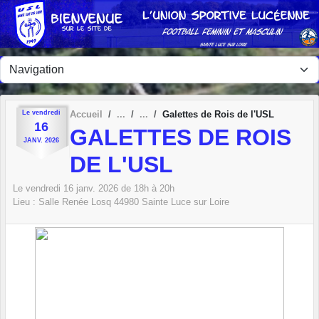
Panneau de gestion des cookies
Le
vendredi
Accueil
Galettes de Rois de l'USL
16
GALETTES DE ROIS
JANV.
2026
DE L'USL
Le
vendredi
16
janv.
2026
de 18h à 20h
Lieu :
Salle Renée Losq
44980
Sainte Luce sur Loire