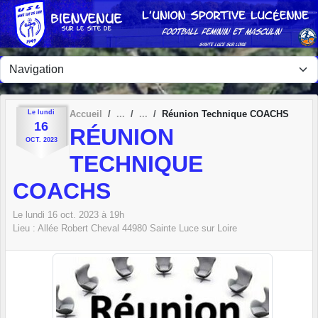
Panneau de gestion des cookies
Le
lundi
Accueil
Réunion Technique COACHS
16
RÉUNION
OCT.
2023
TECHNIQUE
COACHS
Le
lundi
16
oct.
2023
à 19h
Lieu :
Allée Robert Cheval
44980
Sainte Luce sur Loire