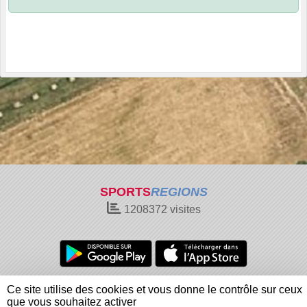
SPORTS
REGIONS
1208372
visites
Charte cookies
Gestion des cookies
Ce site utilise des cookies et vous donne le contrôle sur ceux
Informations légales
Signaler un contenu inapproprié
que vous souhaitez activer